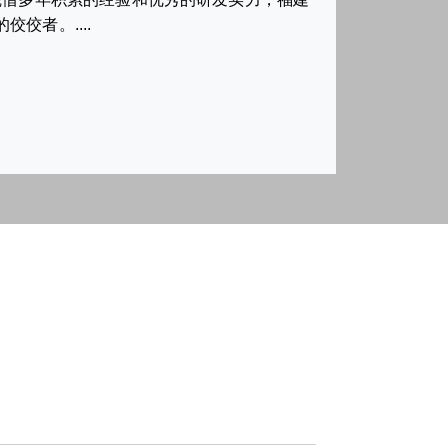
佼者。....