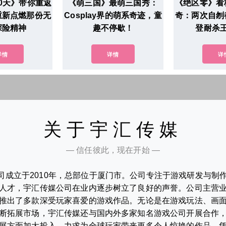
0天》带你重返
《萌三国》最萌三国秀：
《绝区零》看
重新点燃那份无
Cosplay界的萌系奇迹，童
奇：两次自刎
探险精神
趣不停歇！
登耐杀
详情
详情
详
关于宇汇传媒
— 信任彼此，现在开始 —
司成立于2010年，总部位于厦门市。公司专注于游戏研发与制
人才，宇汇传媒公司在业内逐步树立了良好的声誉。公司主营
推出了多款深受玩家喜爱的游戏作品。无论是在游戏玩法、画
断拓展市场，宇汇传媒还与国内外多家知名游戏公司开展合作
展方面加大投入，力求为全球玩家带来更多令人惊艳的作品。